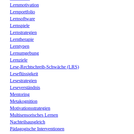
Lernmotivation
Lernportfolio
Lernsoftware
Lernspiele
Lernstrategien
Lerntherapie
Lerntypen
Lernumgebung
Lernziele
Lese-Rechtschreib-Schwäche (LRS)
Leseflüssigkeit
Lesestrategien
Leseverständnis
Mentoring
Metakognition
Motivationsstrategien
Multisensorisches Lernen
Nachteilsausgleich
Pädagogische Interventionen