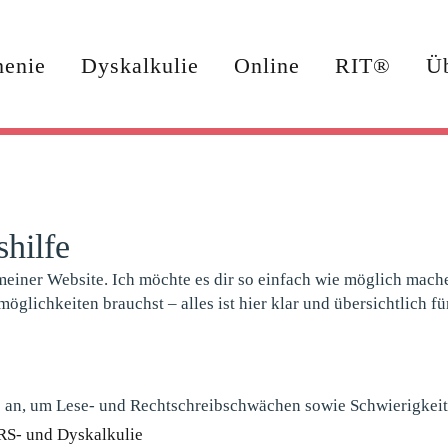
Legasthenie
Dyskalkulie
Online
henie
Dyskalkulie
Online
RIT®
Ü
hilfe
 meiner Website. Ich möchte es dir so einfach wie möglich mache
glichkeiten brauchst – alles ist hier klar und übersichtlich für
pie an, um Lese- und Rechtschreibschwächen sowie Schwierigkei
LRS- und Dyskalkulie